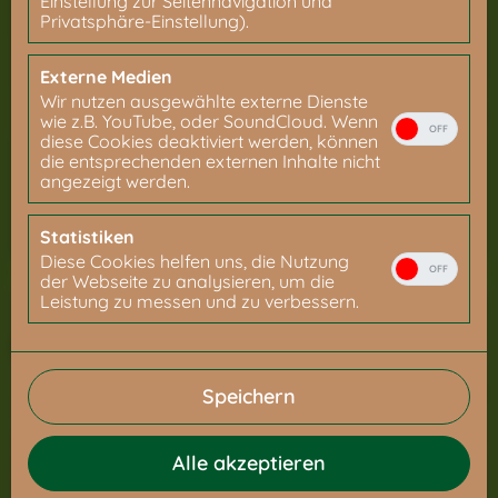
Einstellung zur Seitennavigation und
Privatsphäre-Einstellung).
Externe Medien
Wir nutzen ausgewählte externe Dienste
wie z.B. YouTube, oder SoundCloud. Wenn
OFF
diese Cookies deaktiviert werden, können
die entsprechenden externen Inhalte nicht
angezeigt werden.
Jetzt für den INKOTA-Newsletter anmelden und
keine Neuigkeiten, Aktionen und Veranstaltungen
mehr verpassen!
Statistiken
Diese Cookies helfen uns, die Nutzung
OFF
der Webseite zu analysieren, um die
Spenden
Leistung zu messen und zu verbessern.
Speichern
Alle akzeptieren