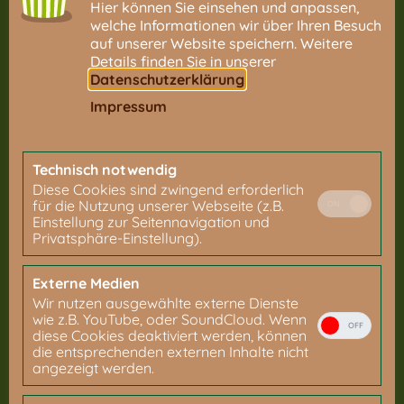
Hier können Sie einsehen und anpassen,
welche Informationen wir über Ihren Besuch
auf unserer Website speichern. Weitere
Details finden Sie in unserer
Datenschutzerklärung
.
Impressum
Technisch notwendig
Diese Cookies sind zwingend erforderlich
für die Nutzung unserer Webseite (z.B.
ON
Einstellung zur Seitennavigation und
Privatsphäre-Einstellung).
Externe Medien
Wir nutzen ausgewählte externe Dienste
wie z.B. YouTube, oder SoundCloud. Wenn
OFF
diese Cookies deaktiviert werden, können
die entsprechenden externen Inhalte nicht
angezeigt werden.