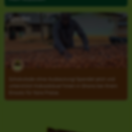
Spenden
Schokolade ohne Ausbeutung! Spendet jetzt und
unterstützt Kakaobäuer*innen in Ghana bei ihrem
Einsatz für faire Preise.