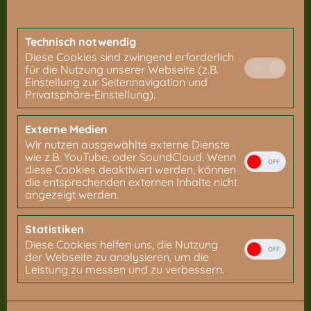
Technisch notwendig
Diese Cookies sind zwingend erforderlich
für die Nutzung unserer Webseite (z.B.
ON
Einstellung zur Seitennavigation und
Privatsphäre-Einstellung).
Externe Medien
INKOTA-Osteraktion 2023: Genuss
Wir nutzen ausgewählte externe Dienste
ohne Gift!
wie z.B. YouTube, oder SoundCloud. Wenn
OFF
diese Cookies deaktiviert werden, können
die entsprechenden externen Inhalte nicht
Wir wollen Schokolade ohne Gift! Macht mit und
angezeigt werden.
fordert die Schokoladenindustrie mit uns auf,
den Einsatz von in der EU verbotenen
Statistiken
Pestiziden im Kakaoanbau endlich zu beenden!
Diese Cookies helfen uns, die Nutzung
OFF
der Webseite zu analysieren, um die
Leistung zu messen und zu verbessern.
weiterlesen