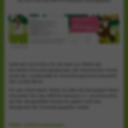
(Du wirst auf die INKOTA-Webseite weitergeleitet)
©
INKOTA
Gefördert durch Brot für die Welt aus Mitteln des
Kirchlichen Entwicklungsdienstes, den Katholischen Fonds
sowie der Landesstelle für Entwicklungszusammenarbeit
des Landes Berlin.
Für den Inhalt dieser Aktion ist allein die Kampagne Make
Chocolate Fair! des INKOTA-netzwerk e.V. verantwortlich;
die hier dargestellten Positionen geben nicht den
Standpunkt der Zuwendungsgeber wieder.
Mehr Informationen: