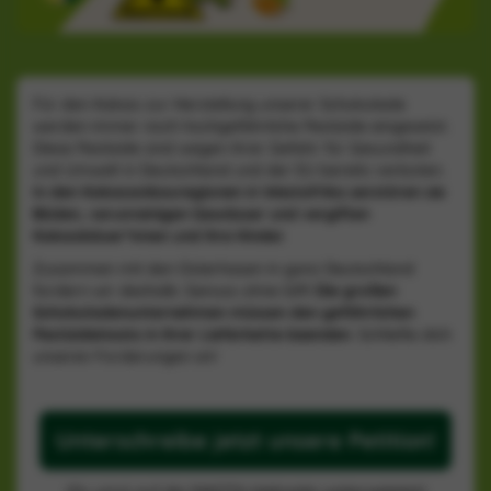
Für den Kakao zur Herstellung unserer Schokolade
werden immer noch hochgefährliche Pestizide eingesetzt.
Diese Pestizide sind wegen ihrer Gefahr für Gesundheit
und Umwelt in Deutschland und der EU bereits verboten.
In den Kakaoanbauregionen in Westafrika
zerstören sie
Böden, verunreinigen Gewässer und vergiften
Kakaobäuer*innen
und ihre Kinder.
Zusammen mit den Osterhasen in ganz Deutschland
fordern wir deshalb: Genuss ohne Gift!
Die großen
Schokoladenunternehmen müssen den gefährlichen
Pestizideinsatz in ihrer Lieferkette beenden
. Schließe dich
unseren Forderungen an!
Unterschreibe jetzt unsere Petition!