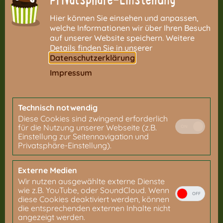
übermittelt werden und Sie
die
Datenschutzerklärung
gelesen haben
.
Hier können Sie einsehen und anpassen,
welche Informationen wir über Ihren Besuch
AKZEPTIEREN
auf unserer Website speichern. Weitere
Details finden Sie in unserer
Datenschutzerklärung
.
Impressum
Botanik, Kolonialismus, Gegenwart:
Technisch notwendig
Interview mit Sandra K. Sarkwah
Diese Cookies sind zwingend erforderlich
für die Nutzung unserer Webseite (z.B.
ON
(SEND Ghana) & Pomasi Ismaila
Einstellung zur Seitennavigation und
Privatsphäre-Einstellung).
(Cocoa Abrabopa)
Externe Medien
Wir nutzen ausgewählte externe Dienste
wie z.B. YouTube, oder SoundCloud. Wenn
OFF
diese Cookies deaktiviert werden, können
Mit dem Aufruf des Videos erklären Sie sich
die entsprechenden externen Inhalte nicht
einverstanden, dass Ihre Daten an YouTube
angezeigt werden.
übermittelt werden und Sie