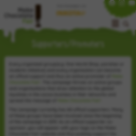
Eine Kampagne von
Supporters/Promoters
Every organized group(e.g. One World Shop, parishes or
students initiative) and every organisation can become
an offical support and thus an active promoter of
Make
Chocolate Fair!
.
The campaign thrives on active groups
and organisations that draw attention to the global
injustices in the cocoa business in their networks and
spread the message of
Make Chocolate Fair!
The campaign currently has
60 offical supporters. Many
of these
groups have been involved since the beginning
of the campaign in 2013. As an offical supporter
co-
sponsor, you will appear with your logo on the Make
Chocolate Fair! website and thus publicly support the