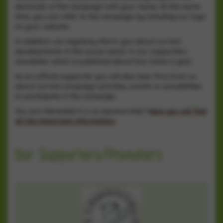
demands of the campaign with your name. At the same
time, you can refer to the campaign by including our logo
on your website.
In addition, we regularly inform you about current
developments in the cocoa sector in our supporters
newsletter which is published about four times a year.
As an official supporter you will also hear first from us
about current campaign activities, events or possibilities
to participate in the campaign.
You are interested in a co-sponsorship?
Here you will find
all the important information.
Our Supporters/Promoters