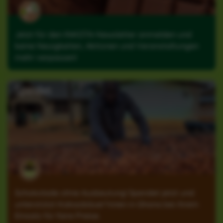
Jetzt für den INKOTA-Newsletter anmelden und
keine Neuigkeiten, Aktionen und Veranstaltungen
mehr verpassen!
Spenden
Schokolade ohne Ausbeutung! Spendet jetzt und
unterstützt Kakaobäuer*innen in Ghana bei ihrem
Einsatz für faire Preise.