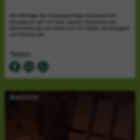
Alle Mitträger der Kampagne Make Chocolate Fair!
distanzieren sich von Hass, Gewalt, Rassismus und
Diskriminierung und setzen sich für Frieden, Gerechtigkeit
und Toleranz ein.
Teilen
:
Newsletter