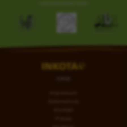
und Unterstützer*innen
©
2026
Impressum
Datenschutz
Kontakt
Presse
Förderer