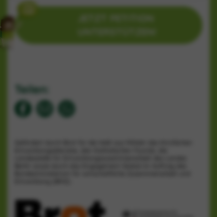
JETZT PETITION 
UNTERSTÜTZEN!
Teilen
:
Gefördert durch Brot für die Welt aus Mitteln des Kirchlichen
Entwicklungsdienstes, den Katholischen Founds, die
Landesstelle für Entwicklungszusammenarbeit des Landes
Berlin sowie durch das Engagement Global im Auftrag des
Bundesministerium für wirtschaftliche Zusammenarbeit und
Entwicklung (BMZ).