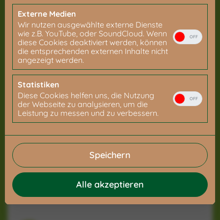
zu zeigen? Fragt die Ausstellung
unverbindlich an.
Externe Medien
Wir nutzen ausgewählte externe Dienste
wie z.B. YouTube, oder SoundCloud. Wenn
unverbindlich anfragen
OFF
diese Cookies deaktiviert werden, können
die entsprechenden externen Inhalte nicht
angezeigt werden.
Die "Süß & Bitter"-Ausstellung ist nicht das richtige für
euch?
Statistiken
Werft einen Blick auf unsere
"Make Chocolate Fair!"-
Ausstellung
.
Diese Cookies helfen uns, die Nutzung
OFF
der Webseite zu analysieren, um die
Leistung zu messen und zu verbessern.
Ihr habt keine Möglichkeit, eine
Ausstellung auszuleihen, möchtet euch
aber dennoch engagieren?
Speichern
Dann fordert die großen Schokoladenunternehmen wie
Milka, Nestlé oder Lindt mit uns auf, endlich
faire
Kakaopreise
zu bezahlen!
Alle akzeptieren