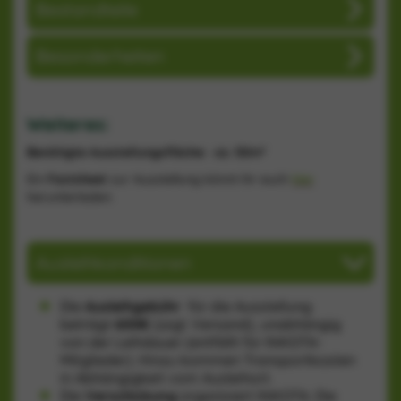
Bestandteile
Besonderheiten
Weiteres:
Benötigte Ausstellungsfläche: ca. 50m²
Ein
Factsheet
zur Ausstellung könnt ihr euch
hier
herunterladen.
Ausleihkonditionen
Die
Ausleihgebühr
für die Ausstellung
beträgt
600€
(zzgl. Versand), unabhängig
von der Leihdauer (entfällt für INKOTA-
Mitglieder). Hinzu kommen Transportkosten
in Abhängigkeit vom Ausleihort.
Die
Verschickung
organisiert INKOTA. Die